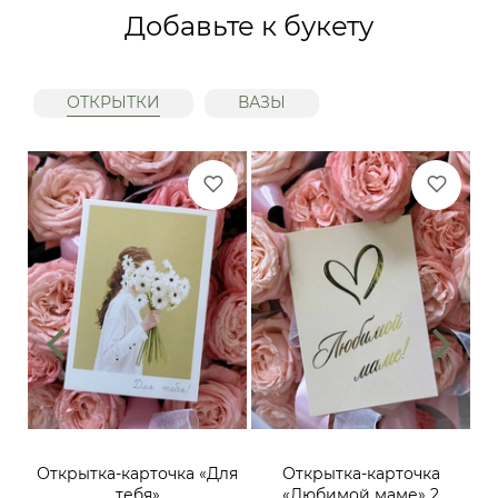
Добавьте к букету
ОТКРЫТКИ
ВАЗЫ
ий,
Открытка-карточка «Для
Открытка-карточка
От
тебя»
«Любимой маме» 2
до