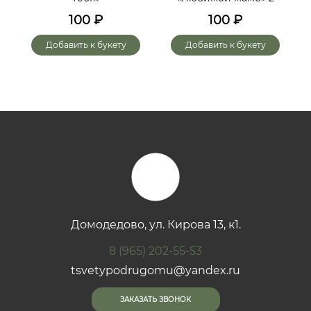
х
100
₽
100
₽
го
Добавить к букету
Добавить к букету
Домодедово, ул. Кирова 13, к1.
8 (965) 202-55-53
tsvetypodrugomu@yandex.ru
ЗАКАЗАТЬ ЗВОНОК