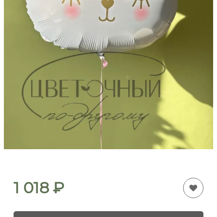
1 018
₽