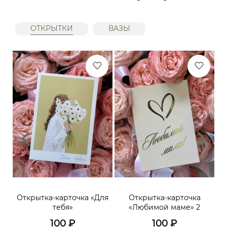
ОТКРЫТКИ
ВАЗЫ
ий,
Открытка-карточка «Для
Открытка-карточка
От
тебя»
«Любимой маме» 2
до
х
100
₽
100
₽
го