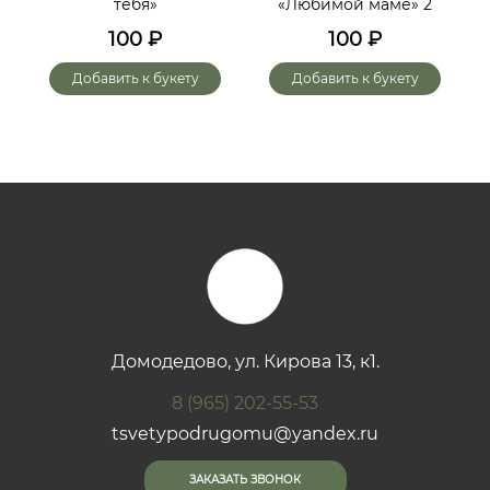
тебя»
«Любимой маме» 2
до
х
100
₽
100
₽
го
Добавить к букету
Добавить к букету
Домодедово, ул. Кирова 13, к1.
8 (965) 202-55-53
tsvetypodrugomu@yandex.ru
ЗАКАЗАТЬ ЗВОНОК