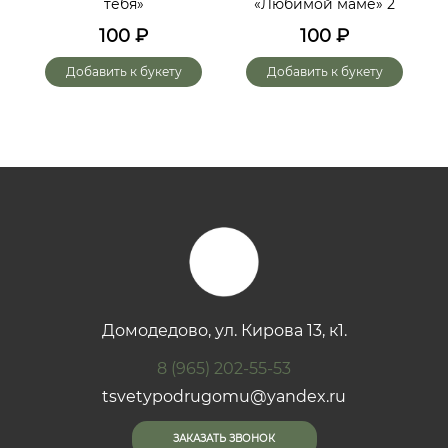
тебя»
«Любимой маме» 2
до
х
100
₽
100
₽
го
Добавить к букету
Добавить к букету
Домодедово, ул. Кирова 13, к1.
8 (965) 202-55-53
tsvetypodrugomu@yandex.ru
ЗАКАЗАТЬ ЗВОНОК