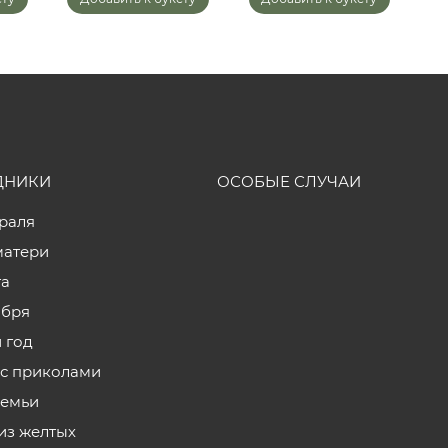
ДНИКИ
ОСОБЫЕ СЛУЧАИ
враля
матери
та
ября
 год
с приколами
семьи
из желтых