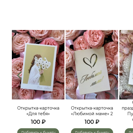
их
треч,
Открытка-карточка
Открытка-карточка
праз
ьных
«Для тебя»
«Любимой маме» 2
Пу
го-
100
₽
100
₽
»
у
Добавить к букету
Добавить к букету
До