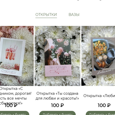
ОТКРЫТКИ
ВАЗЫ
Открытка «С
дником, дорогая!
Открытка «Ты создана
Открытка «Люб
сть все мечты
для любви и красоты!»
сбываются!»
100
₽
100
₽
100
₽
бавить к букету
Добавить к букету
Добавить к бук