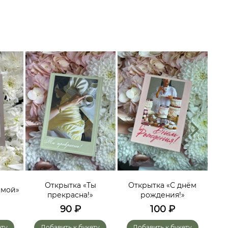
О
эмоц
Открытка «Ты
Открытка «С днём
имой»
гол
прекрасна!»
рождения!»
мо
90
₽
100
₽
ету
Добавить к букету
Добавить к букету