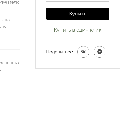
олучателю
Купить
можно
тапе
Купить в один клик
Поделиться:
полненных
е