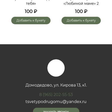
тебя»
«Любимой маме» 2
до
х
100
₽
100
₽
го
Добавить к букету
Добавить к букету
Домодедово, ул. Кирова 13, к1.
8 (965) 202-55-53
tsvetypodrugomu@yandex.ru