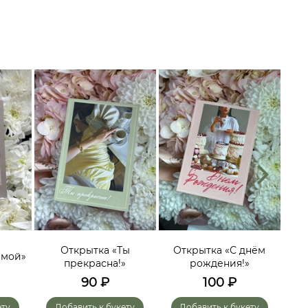
О
эмоц
Открытка «Ты
Открытка «С днём
имой»
гол
прекрасна!»
рождения!»
мо
90
₽
100
₽
ету
Добавить к букету
Добавить к букету