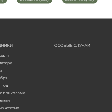
ДНИКИ
ОСОБЫЕ СЛУЧАИ
враля
матери
та
ября
 год
с приколами
семьи
из желтых