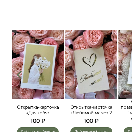
их
треч,
Открытка-карточка
Открытка-карточка
праз
ьных
«Для тебя»
«Любимой маме» 2
Пу
го-
100
₽
100
₽
»
у
Добавить к букету
Добавить к букету
До