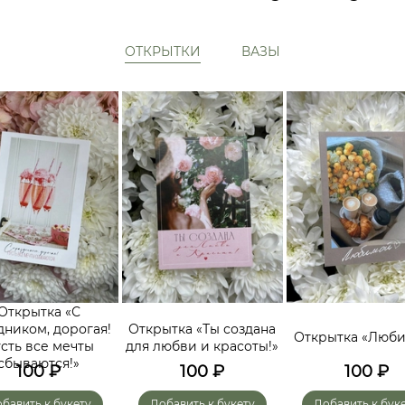
ОТКРЫТКИ
ВАЗЫ
Открытка «С
дником, дорогая!
Открытка «Ты создана
Открытка «Люб
сть все мечты
для любви и красоты!»
сбываются!»
100
₽
100
₽
100
₽
бавить к букету
Добавить к букету
Добавить к бук