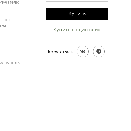
олучателю
Купить
можно
тапе
Купить в один клик
Поделиться:
полненных
е