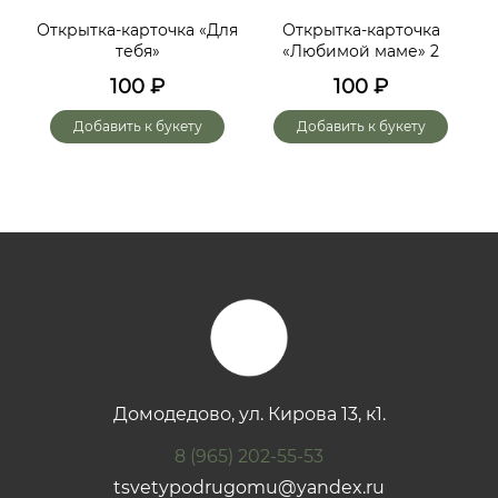
ий,
Открытка-карточка «Для
Открытка-карточка
От
тебя»
«Любимой маме» 2
до
х
100
₽
100
₽
го
Добавить к букету
Добавить к букету
Домодедово, ул. Кирова 13, к1.
8 (965) 202-55-53
tsvetypodrugomu@yandex.ru