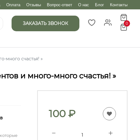
а
Оплата
Отзывы
Вопрос-ответ
О нас
Блог
Контакты
ЗАКАЗАТЬ ЗВОНОК
0
-много счастья! »
тов и много-много счастья! »
100
₽
 в
 которые