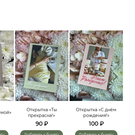
О
эмоц
Открытка «Ты
Открытка «С днём
имой»
гол
прекрасна!»
рождения!»
мо
90
₽
100
₽
ету
Добавить к букету
Добавить к букету