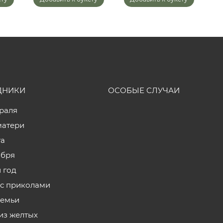
ДНИКИ
ОСОБЫЕ СЛУЧАИ
враля
матери
та
ября
 год
с приколами
семьи
из желтых