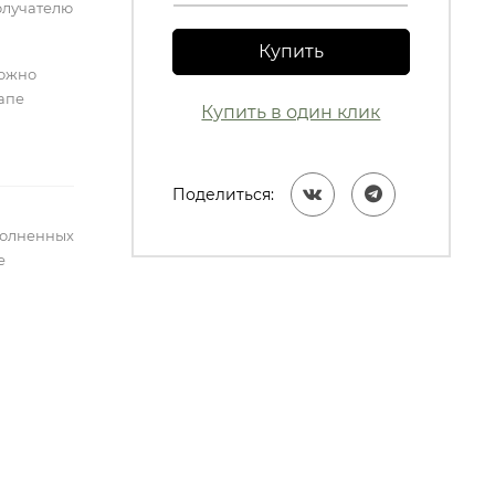
олучателю
Купить
можно
тапе
Купить в один клик
Поделиться:
полненных
е