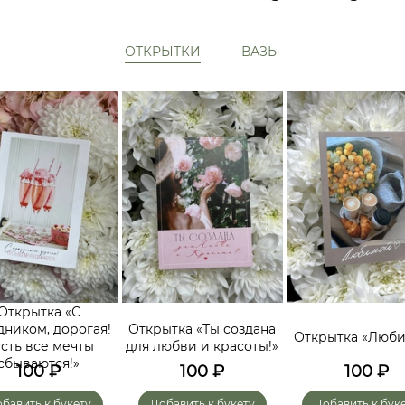
ОТКРЫТКИ
ВАЗЫ
Открытка «С
дником, дорогая!
Открытка «Ты создана
Открытка «Люб
сть все мечты
для любви и красоты!»
сбываются!»
100
₽
100
₽
100
₽
бавить к букету
Добавить к букету
Добавить к бук