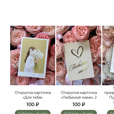
их
треч,
Открытка-карточка
Открытка-карточка
праз
ьных
«Для тебя»
«Любимой маме» 2
Пу
го-
100
₽
100
₽
»
у
Добавить к букету
Добавить к букету
До