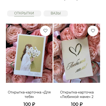
ОТКРЫТКИ
ВАЗЫ
ий,
Открытка-карточка «Для
Открытка-карточка
От
тебя»
«Любимой маме» 2
до
х
100
₽
100
₽
го