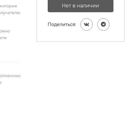
Нет в наличии
 которые
олучателю
Поделиться:
можно
тапе
полненных
е