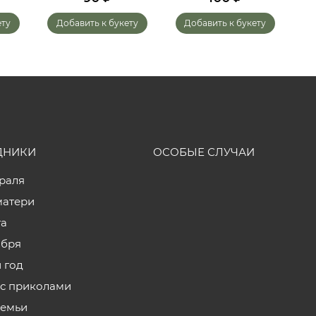
ету
Добавить к букету
Добавить к букету
ДНИКИ
ОСОБЫЕ СЛУЧАИ
враля
матери
та
ября
 год
с приколами
семьи