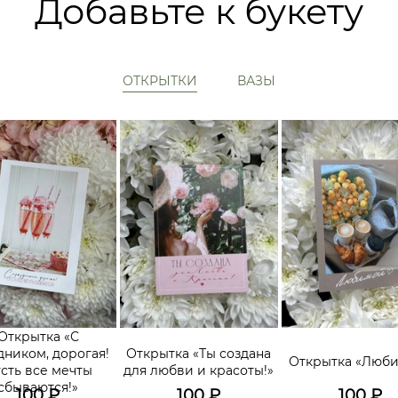
Добавьте к букету
ОТКРЫТКИ
ВАЗЫ
Открытка «С
дником, дорогая!
Открытка «Ты создана
Открытка «Люб
сть все мечты
для любви и красоты!»
сбываются!»
100
₽
100
₽
100
₽