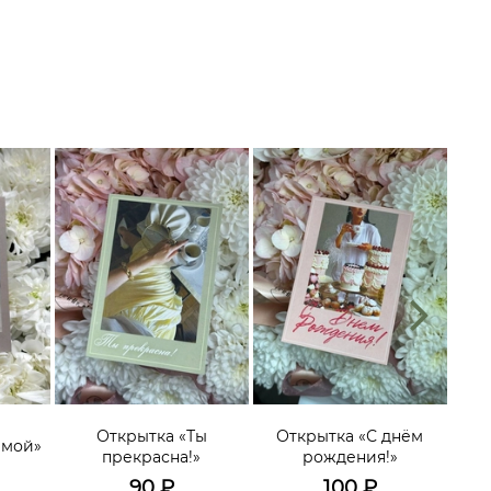
О
эмоц
Открытка «Ты
Открытка «С днём
имой»
гол
прекрасна!»
рождения!»
мо
90
₽
100
₽