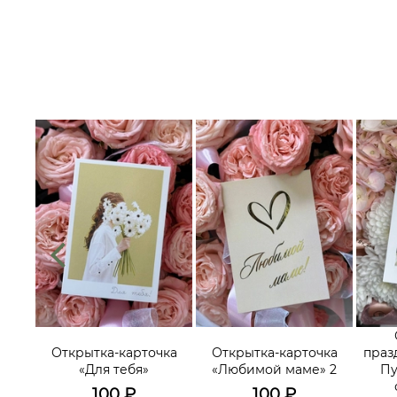
их
треч,
Открытка-карточка
Открытка-карточка
праз
ьных
«Для тебя»
«Любимой маме» 2
Пу
го-
100
₽
100
₽
»