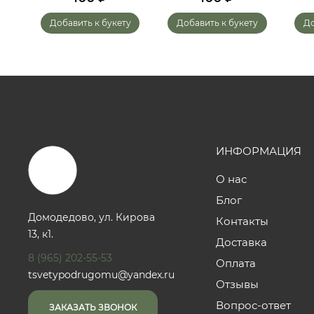
у
Добавить к букету
Добавить к букету
До
ИНФОРМАЦИЯ
О нас
Блог
Домодедово, ул. Кирова
Контакты
13, к1.
Доставка
8 (965) 202-55-53
Оплата
tsvetypodrugomu@yandex.ru
Отзывы
Вопрос-ответ
ЗАКАЗАТЬ ЗВОНОК