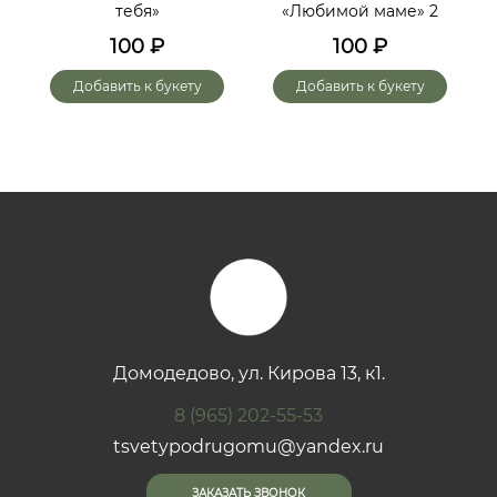
тебя»
«Любимой маме» 2
до
х
100
₽
100
₽
го
Добавить к букету
Добавить к букету
Домодедово, ул. Кирова 13, к1.
8 (965) 202-55-53
tsvetypodrugomu@yandex.ru
ЗАКАЗАТЬ ЗВОНОК