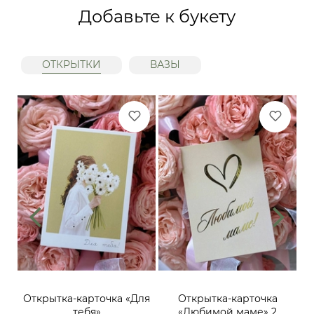
Добавьте к букету
ОТКРЫТКИ
ВАЗЫ
ий,
Открытка-карточка «Для
Открытка-карточка
От
тебя»
«Любимой маме» 2
до