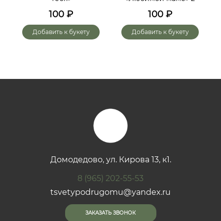
х
100
₽
100
₽
го
Добавить к букету
Добавить к букету
Домодедово, ул. Кирова 13, к1.
8 (965) 202-55-53
tsvetypodrugomu@yandex.ru
ЗАКАЗАТЬ ЗВОНОК