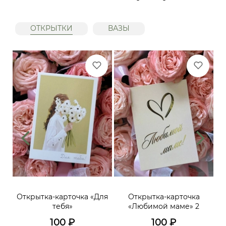
ОТКРЫТКИ
ВАЗЫ
ий,
Открытка-карточка «Для
Открытка-карточка
От
тебя»
«Любимой маме» 2
до
х
100
₽
100
₽
го