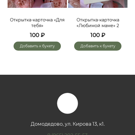
ий,
Открытка-карточка «Для
Открытка-карточка
От
тебя»
«Любимой маме» 2
до
х
100
₽
100
₽
го
Добавить к букету
Добавить к букету
Домодедово, ул. Кирова 13, к1.