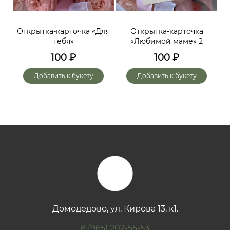
ий,
Открытка-карточка «Для
Открытка-карточка
От
тебя»
«Любимой маме» 2
до
х
100
₽
100
₽
го
Добавить к букету
Добавить к букету
Домодедово, ул. Кирова 13, к1.
8 (965) 202-55-53