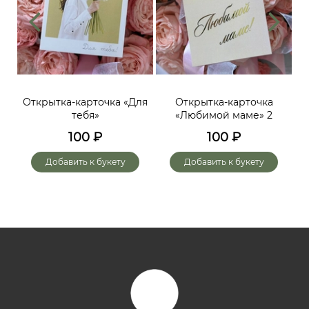
ий,
Открытка-карточка «Для
Открытка-карточка
От
тебя»
«Любимой маме» 2
до
х
100
₽
100
₽
го
Добавить к букету
Добавить к букету