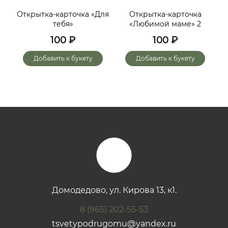
ий,
Открытка-карточка «Для
Открытка-карточка
От
тебя»
«Любимой маме» 2
до
х
100
₽
100
₽
го
Добавить к букету
Добавить к букету
Домодедово, ул. Кирова 13, к1.
8 (965) 202-55-53
tsvetypodrugomu@yandex.ru