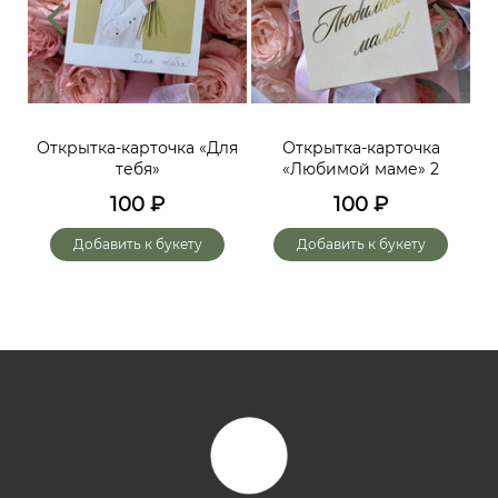
ий,
Открытка-карточка «Для
Открытка-карточка
От
тебя»
«Любимой маме» 2
до
х
100
₽
100
₽
го
Добавить к букету
Добавить к букету