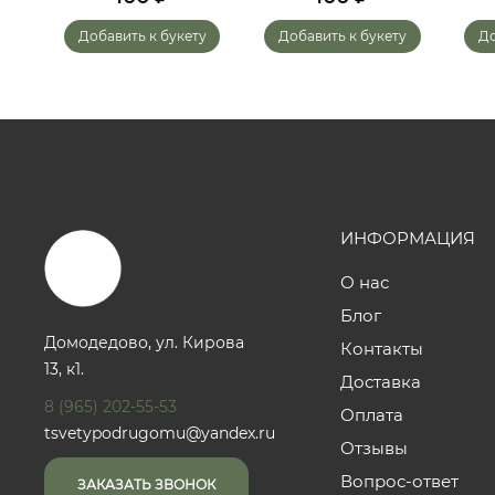
у
Добавить к букету
Добавить к букету
До
ИНФОРМАЦИЯ
О нас
Блог
Домодедово, ул. Кирова
Контакты
13, к1.
Доставка
8 (965) 202-55-53
Оплата
tsvetypodrugomu@yandex.ru
Отзывы
Вопрос-ответ
ЗАКАЗАТЬ ЗВОНОК