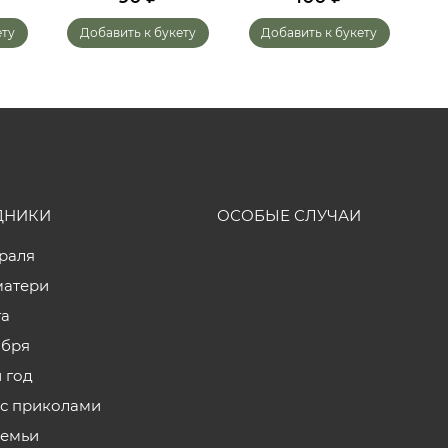
ету
Добавить к букету
Добавить к букету
ДНИКИ
ОСОБЫЕ СЛУЧАИ
враля
матери
та
ября
 год
с приколами
семьи