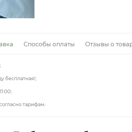
авка
Способы оплаты
Отзывы о това
;
ду бесплатная!;
1:00;
 согласно тарифам.