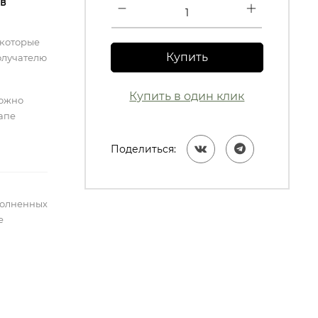
 в
 которые
Купить
олучателю
Купить в один клик
можно
тапе
Поделиться:
полненных
е