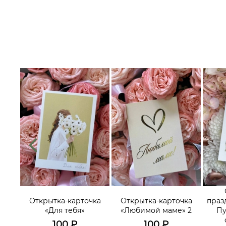
их
треч,
Открытка-карточка
Открытка-карточка
праз
ьных
«Для тебя»
«Любимой маме» 2
Пу
го-
100
₽
100
₽
»