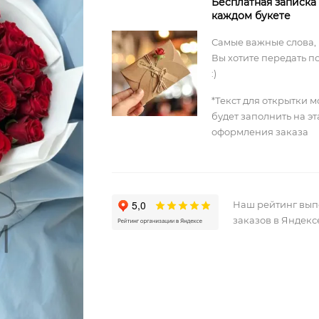
Бесплатная записка
каждом букете
Самые важные слова,
Вы хотите передать п
:)
*Текст для открытки 
будет заполнить на э
оформления заказа
Наш рейтинг вы
заказов в Яндекс