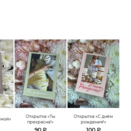
О
эмоц
Открытка «Ты
Открытка «С днём
имой»
гол
прекрасна!»
рождения!»
мо
90
₽
100
₽