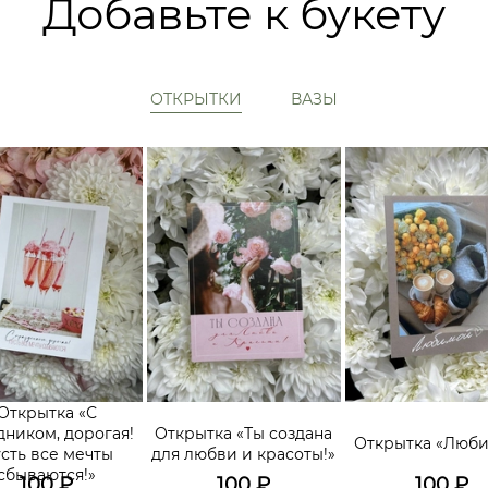
Добавьте к букету
ОТКРЫТКИ
ВАЗЫ
Открытка «С
дником, дорогая!
Открытка «Ты создана
Открытка «Люб
сть все мечты
для любви и красоты!»
сбываются!»
100
₽
100
₽
100
₽