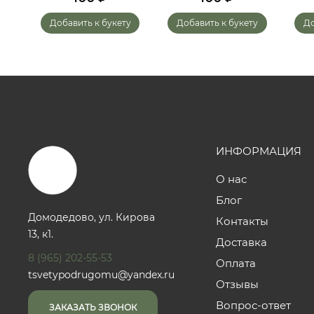
у
Добавить к букету
Добавить к букету
До
ИНФОРМАЦИЯ
О нас
Блог
Домодедово, ул. Кирова
Контакты
13, к1.
Доставка
8 (965) 202-55-53
Оплата
tsvetypodrugomu@yandex.ru
Отзывы
Вопрос-ответ
ЗАКАЗАТЬ ЗВОНОК