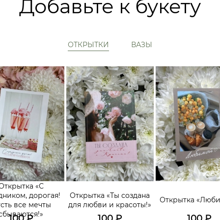
Добавьте к букету
ОТКРЫТКИ
ВАЗЫ
Открытка «С
дником, дорогая!
Открытка «Ты создана
Открытка «Люб
сть все мечты
для любви и красоты!»
сбываются!»
100
₽
100
₽
100
₽