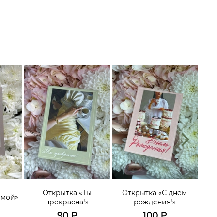
О
эмоц
Открытка «Ты
Открытка «С днём
имой»
гол
прекрасна!»
рождения!»
мо
90
₽
100
₽