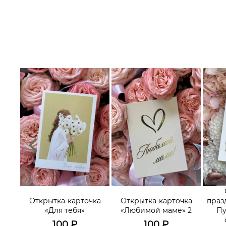
их
треч,
Открытка-карточка
Открытка-карточка
праз
ьных
«Для тебя»
«Любимой маме» 2
Пу
го-
100
₽
100
₽
»