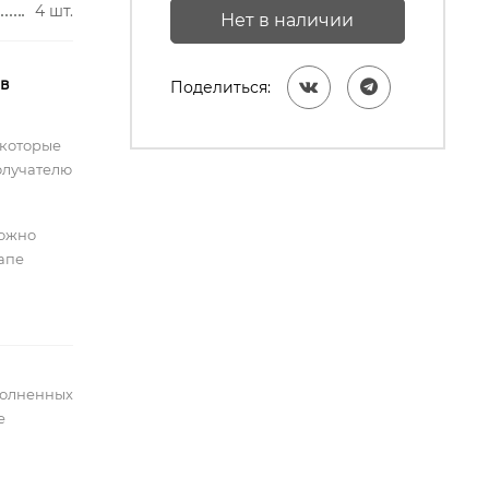
4 шт.
Нет в наличии
 в
Поделиться:
 которые
олучателю
можно
тапе
полненных
е