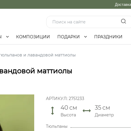
Доставк
Ы
КОМПОЗИЦИИ
ПОДАРКИ
ПРАЗДНИКИ
 тюльпанов и лавандовой маттиолы
авандовой маттиолы
АРТИКУЛ:
2751233
40
см
35
см
Высота
Диаметр
Тюльпаны