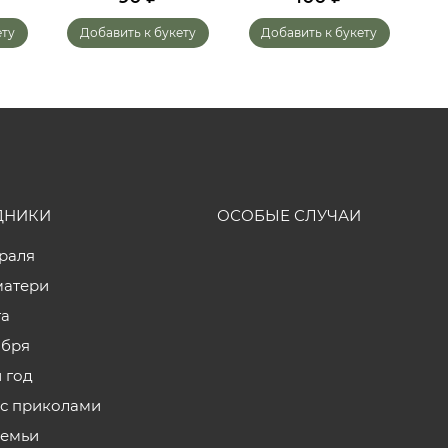
ету
Добавить к букету
Добавить к букету
ДНИКИ
ОСОБЫЕ СЛУЧАИ
враля
матери
та
ября
 год
с приколами
семьи