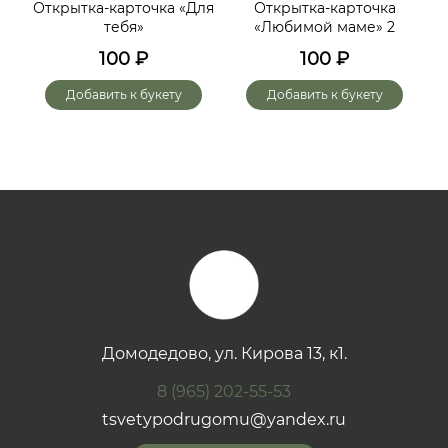
ий,
Открытка-карточка «Для
Открытка-карточка
От
тебя»
«Любимой маме» 2
до
х
100
₽
100
₽
го
Добавить к букету
Добавить к букету
Домодедово, ул. Кирова 13, к1.
8 (965) 202-55-53
tsvetypodrugomu@yandex.ru