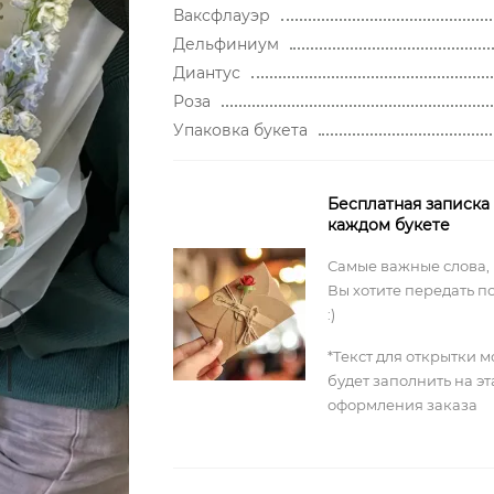
Ваксфлауэр
Дельфиниум
Диантус
Роза
Упаковка букета
Бесплатная записка
каждом букете
Самые важные слова,
Вы хотите передать п
:)
*Текст для открытки 
будет заполнить на э
оформления заказа