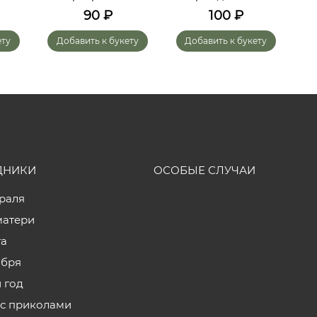
мо
90
₽
100
₽
ету
Добавить к букету
Добавить к букету
ДНИКИ
ОСОБЫЕ СЛУЧАИ
враля
матери
та
ября
 год
с приколами