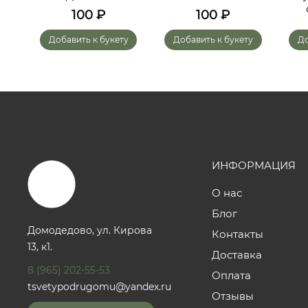
го-
100
₽
100
₽
»
у
Добавить к букету
Добавить к букету
До
ИНФОРМАЦИЯ
О нас
Блог
Домодедово, ул. Кирова
Контакты
13, к1.
Доставка
8 (965) 202-55-53
Оплата
tsvetypodrugomu@yandex.ru
Отзывы