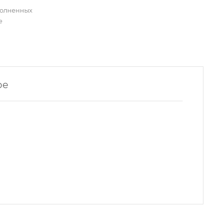
полненных
е
ре