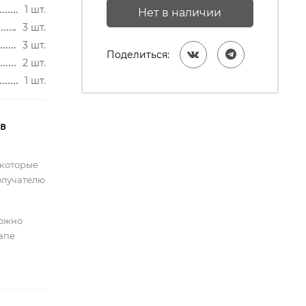
1 шт.
Нет в наличии
3 шт.
3 шт.
Поделиться:
2 шт.
1 шт.
 в
 которые
олучателю
можно
тапе