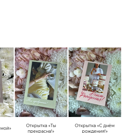
О
эмоц
Открытка «Ты
Открытка «С днём
имой»
гол
прекрасна!»
рождения!»