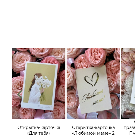
их
треч,
Открытка-карточка
Открытка-карточка
праз
ьных
«Для тебя»
«Любимой маме» 2
Пу