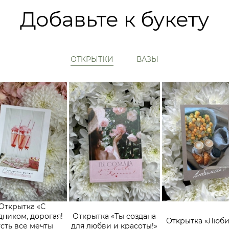
Добавьте к букету
ОТКРЫТКИ
ВАЗЫ
Открытка «С
дником, дорогая!
Открытка «Ты создана
Открытка «Люб
сть все мечты
для любви и красоты!»