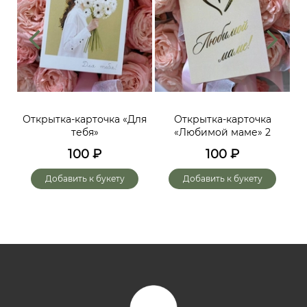
ий,
Открытка-карточка «Для
Открытка-карточка
От
тебя»
«Любимой маме» 2
до
х
100
₽
100
₽
го
Добавить к букету
Добавить к букету