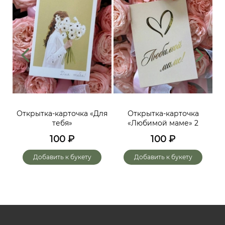
ий,
Открытка-карточка «Для
Открытка-карточка
От
тебя»
«Любимой маме» 2
до
х
100
₽
100
₽
го
Добавить к букету
Добавить к букету