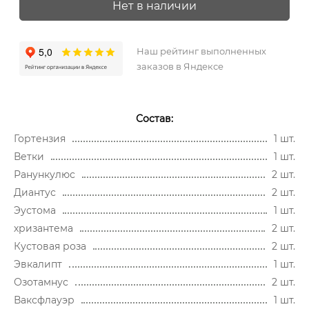
Нет в наличии
Наш рейтинг выполненных
заказов в Яндексе
Состав:
Гортензия
1 шт.
Ветки
1 шт.
Ранункулюс
2 шт.
Диантус
2 шт.
Эустома
1 шт.
хризантема
2 шт.
Кустовая роза
2 шт.
Эвкалипт
1 шт.
Озотамнус
2 шт.
Ваксфлауэр
1 шт.