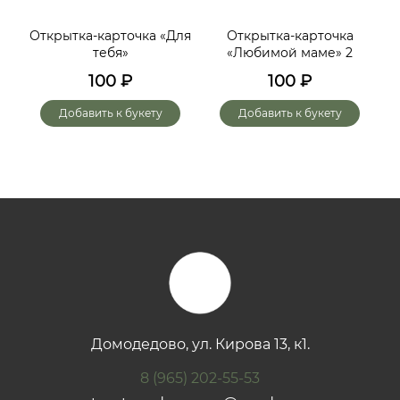
ий,
Открытка-карточка «Для
Открытка-карточка
От
тебя»
«Любимой маме» 2
до
х
100
₽
100
₽
го
Добавить к букету
Добавить к букету
Домодедово, ул. Кирова 13, к1.
8 (965) 202-55-53