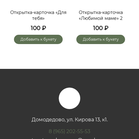
ий,
Открытка-карточка «Для
Открытка-карточка
От
тебя»
«Любимой маме» 2
до
х
100
₽
100
₽
го
Добавить к букету
Добавить к букету
Домодедово, ул. Кирова 13, к1.
8 (965) 202-55-53