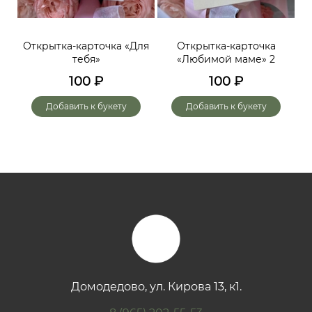
ий,
Открытка-карточка «Для
Открытка-карточка
От
тебя»
«Любимой маме» 2
до
х
100
₽
100
₽
го
Добавить к букету
Добавить к букету
Домодедово, ул. Кирова 13, к1.