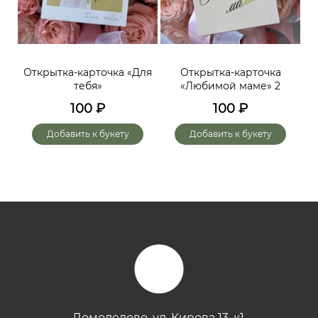
ий,
Открытка-карточка «Для
Открытка-карточка
От
тебя»
«Любимой маме» 2
до
х
100
₽
100
₽
го
Добавить к букету
Добавить к букету
Домодедово, ул. Кирова 13, к1.