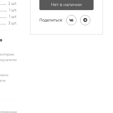
2 шт.
Нет в наличии
1 шт.
1 шт.
Поделиться:
3 шт.
 в
 которые
олучателю
можно
тапе
полненных