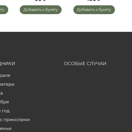
ету
Добавить к букету
Добавить к букету
ДНИКИ
ОСОБЫЕ СЛУЧАИ
враля
матери
та
ября
 год
с приколами
семьи