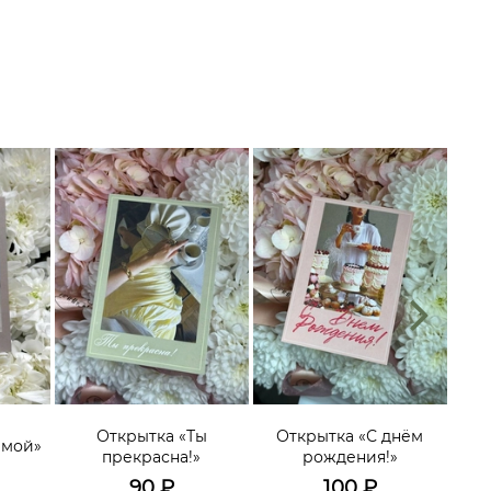
О
эмоц
Открытка «Ты
Открытка «С днём
имой»
гол
прекрасна!»
рождения!»
мо
90
₽
100
₽