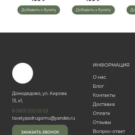
у
Добавить к букету
Добавить к букету
До
ИНФОРМАЦИЯ
О нас
Блог
Домодедово, ул. Кирова
Контакты
13, к1.
Доставка
8 (965) 202-55-53
Оплата
tsvetypodrugomu@yandex.ru
Отзывы
Вопрос-ответ
ЗАКАЗАТЬ ЗВОНОК