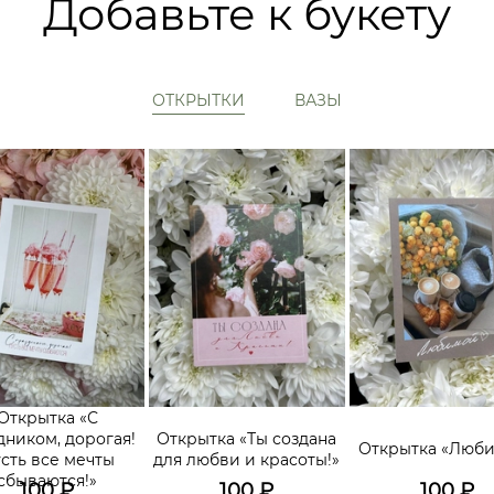
Добавьте к букету
ОТКРЫТКИ
ВАЗЫ
Открытка «С
дником, дорогая!
Открытка «Ты создана
Открытка «Люб
сть все мечты
для любви и красоты!»
сбываются!»
100
₽
100
₽
100
₽