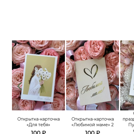
их
треч,
Открытка-карточка
Открытка-карточка
праз
ьных
«Для тебя»
«Любимой маме» 2
Пу
го-
100
₽
100
₽
»