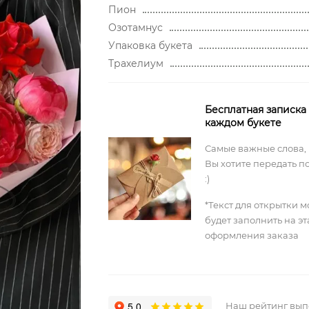
Пион
Озотамнус
Упаковка букета
Трахелиум
Бесплатная записка
каждом букете
Самые важные слова,
Вы хотите передать п
:)
*Текст для открытки 
будет заполнить на э
оформления заказа
Наш рейтинг вы