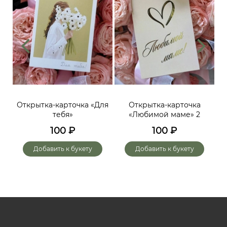
ий,
Открытка-карточка «Для
Открытка-карточка
От
тебя»
«Любимой маме» 2
до
х
100
₽
100
₽
го
Добавить к букету
Добавить к букету