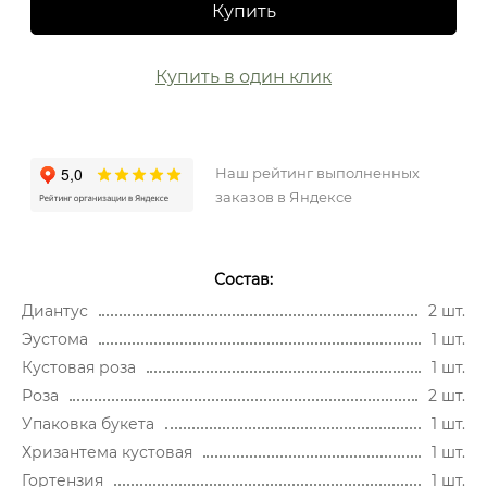
Купить
Купить в один клик
Наш рейтинг выполненных
заказов в Яндексе
Состав:
Диантус
2 шт.
Эустома
1 шт.
Кустовая роза
1 шт.
Роза
2 шт.
Упаковка букета
1 шт.
Хризантема кустовая
1 шт.
Гортензия
1 шт.