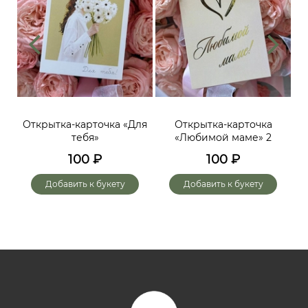
ий,
Открытка-карточка «Для
Открытка-карточка
От
тебя»
«Любимой маме» 2
до
х
100
₽
100
₽
го
Добавить к букету
Добавить к букету